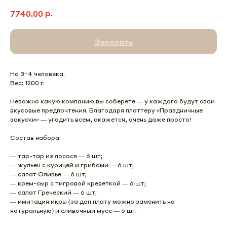
р.
7740,00
Заказать
На 3−4 человека.
Вес: 1200 г.
Неважно какую компанию вы соберете — у каждого будут свои
вкусовые предпочтения. Благодаря платтеру «Праздничные
закуски» — угодить всем, окажется, очень даже просто!
Состав набора:
— тар-тар из лосося — 6 шт;
— жульен с курицей и грибами — 6 шт;
— салат Оливье — 6 шт;
— крем-сыр с тигровой креветкой — 6 шт;
— салат Греческий — 6 шт;
— имитация икры (за доп.плату можно заменить на
натуральную) и сливочный мусс — 6 шт.